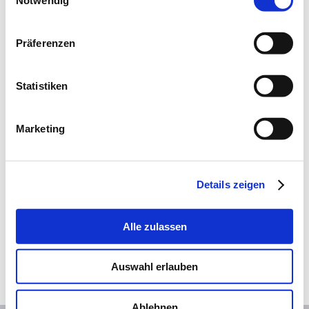
Kanzlei
Präferenzen
Köpfe
Rechtsgebiete
Arbeitsrecht
Statistiken
Kündigungsschutzklage
Stillbeschäftigungsverbot
Marketing
Medizinrecht
Medizin- & Arztstrafrecht
Strafrecht
Details zeigen
Polizistinnen & Polizisten
Öffentliches Recht
Alle zulassen
Publikationen & Lehre
Kontakt
Auswahl erlauben
Kooperationen
Ablehnen