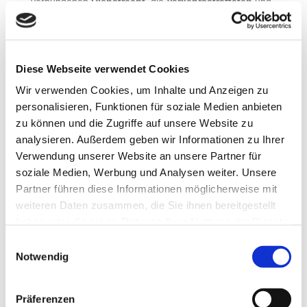
verbundenen
Dienstrecht
, die
Verkehrsstraftaten
und
die damit verbundenen
Ordnungswidrigkeiten
sowie
gewisse
Vermögensdelikte
. Darüber hinaus teilen wir
Ihnen weitere Teilgebiete gerne auf Nachfrage mit.
Diese Webseite verwendet Cookies
Ihr Ansprechpartner ist hier
Rechtsanwalt Dr. Luciano,
LL.M.
, der als Lehrbeauftragter für Strafrecht an der
Wir verwenden Cookies, um Inhalte und Anzeigen zu
Hochschule für Polizei und öffentliche Verwaltung NRW
personalisieren, Funktionen für soziale Medien anbieten
tätig ist und Studierende des Polizeivollzugsdienstes
zu können und die Zugriffe auf unsere Website zu
unterrichtet. Außerdem hat er Rechtsreferendare beim
analysieren. Außerdem geben wir Informationen zu Ihrer
Landgericht Düsseldorf im Strafrecht ausgebildet
Verwendung unserer Website an unsere Partner für
(Revisionsrecht).
soziale Medien, Werbung und Analysen weiter. Unsere
Partner führen diese Informationen möglicherweise mit
Gerade aufgrund der jahrelangen Tätigkeit an der
Polizeihochschule, beraten und vertreten wir aus
weiteren Daten zusammen, die Sie ihnen bereitgestellt
Überzeugung schwerpunktmäßig Polizeibeamtinnen und
haben oder die sie im Rahmen Ihrer Nutzung der Dienste
Polizeibeamte.
gesammelt haben.
Einwilligungsauswahl
Notwendig
Sollten Sie also ein strafrechtliches Problem haben,
kontaktieren Sie uns zu einem möglichst frühen
Zeitpunkt im Ermittlungsverfahren. Der ideale Ablauf
Präferenzen
gliedert sich wie folgt: