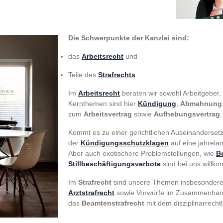
Die Schwerpunkte der Kanzlei sind:
das
Arbeitsrecht
und
Teile des
Strafrechts
Im
Arbeitsrecht
beraten wir sowohl Arbeitgeber,
Kernthemen sind hier
Kündigung
,
Abmahnung
zum
Arbeitsvertrag
sowie
Aufhebungsvertrag
.
Kommt es zu einer gerichtlichen Auseinandersetz
der
Kündigungsschutzklagen
auf eine jahrela
Aber auch exotischere Problemstellungen, wie
B
Stillbeschäftigungsverbote
sind bei uns willk
Im
Strafrecht
sind unsere Themen insbesonder
Arztstrafrecht
sowie
Vorwürfe im Zusammenhang
das
Beamtenstrafrecht
mit dem disziplinarrech