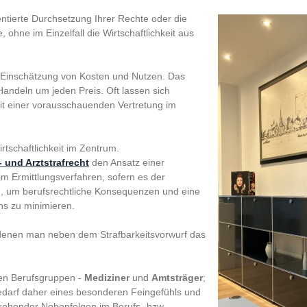
ientierte Durchsetzung Ihrer Rechte oder die
ohne im Einzelfall die Wirtschaftlichkeit aus
che Einschätzung von Kosten und Nutzen. Das
Handeln um jeden Preis. Oft lassen sich
mit einer vorausschauenden Vertretung im
irtschaftlichkeit im Zentrum.
 und Arztstrafrecht
den Ansatz einer
m Ermittlungsverfahren, sofern es der
tig, um berufsrechtliche Konsequenzen und eine
ns zu minimieren.
 denen man neben dem Strafbarkeitsvorwurf das
den Berufsgruppen -
Mediziner
und
Amtsträger
;
edarf daher eines besonderen Feingefühls und
 drohender Nebenfolgen im Berufs- bzw.