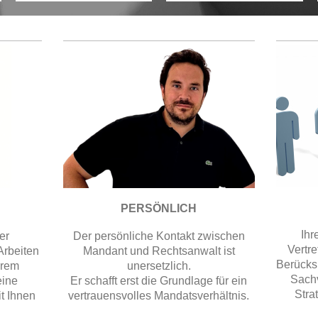
PERSÖNLICH
Ihr
Der persönliche Kontakt zwischen
er
Vertre
Mandant und Rechtsanwalt ist
 Arbeiten
Berücks
unersetzlich.
hrem
Sachv
Er schafft erst die Grundlage für ein
eine
Stra
vertrauensvolles Mandatsverhältnis.
t Ihnen