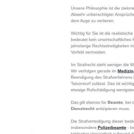
Unsere Philosophie ist die
zielor
Abwehr unberechtigter Ansprüche, 
dem Auge zu verlieren.
Wichtig für Sie ist die realistis
bedeutet kein unwirtschaftliches 
jahrelange Rechtsstreitigkeiten 
Vorfeld vermeiden.
Im Strafrecht steht weniger die W
Wir
verfolgen gerade
im
Medizin-
Beendigung des Strafverfahrens i
Tatvorwurf zulässt. Das ist wich
etwaige Rufschädigung wenigste
Das gilt ebenso für
Beamte
, bei
Dienstrecht
antizipieren muss.
Die Strafverteidigung dieser bei
insbesondere
Polizeibeamte
- b
taktischer Versiertheit aufgrund