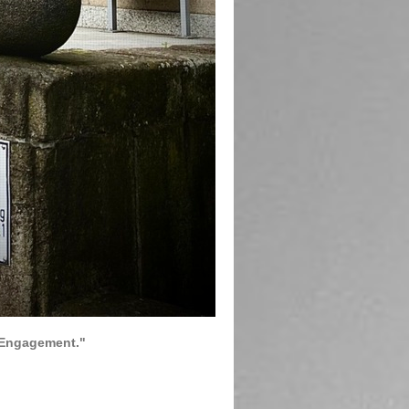
Engagement
."